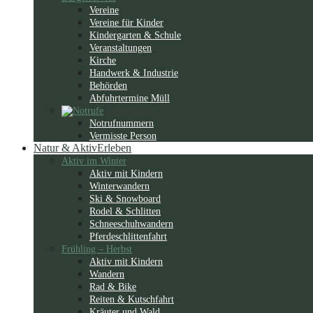
Vereine
Vereine für Kinder
Kindergarten & Schule
Veranstaltungen
Kirche
Handwerk & Industrie
Behörden
Abfuhrtermine Müll
Notrufnummern
Vermisste Person
Natur & Aktiv
Erleben
Aktiv im Winter
Aktiv mit Kindern
Winterwandern
Ski & Snowboard
Rodel & Schlitten
Schneeschuhwandern
Pferdeschlittenfahrt
Frühling – Herbst
Aktiv mit Kindern
Wandern
Rad & Bike
Reiten & Kutschfahrt
Kräuter und Wald