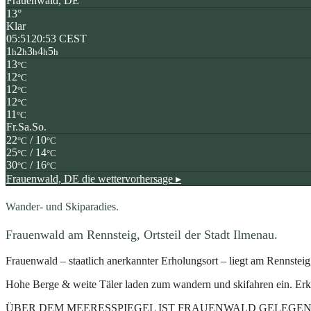
Frauenwald, DE
13°
Klar
05:51
20:53 CEST
1
2
3
4
5
h
h
h
h
h
13
°C
12
°C
12
°C
12
°C
11
°C
Fr.
Sa.
So.
22
/ 10
°C
°C
25
/ 14
°C
°C
30
/ 16
°C
°C
Frauenwald, DE
die wettervorhersage ▸
Wander- und Skiparadies.
Frauenwald am Rennsteig, Ortsteil der Stadt Ilmenau.
Frauenwald – staatlich anerkannter Erholungsort – liegt am Rennst
Hohe Berge & weite Täler laden zum wandern und skifahren ein. Erk
ÜBER DEM MEERESSPIEGEL IST FRAUENWALD GELEGE