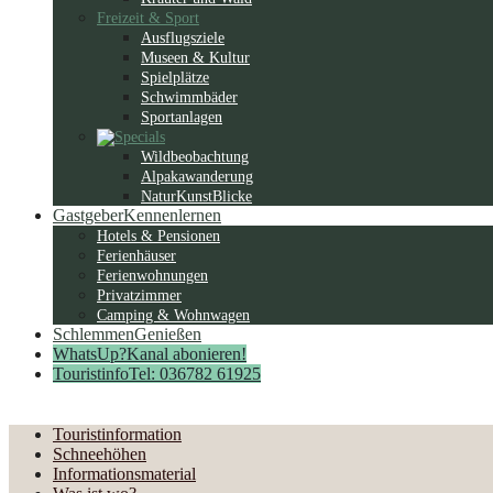
Freizeit & Sport
Ausflugsziele
Museen & Kultur
Spielplätze
Schwimmbäder
Sportanlagen
Wildbeobachtung
Alpakawanderung
NaturKunstBlicke
Gastgeber
Kennenlernen
Hotels & Pensionen
Ferienhäuser
Ferienwohnungen
Privatzimmer
Camping & Wohnwagen
Schlemmen
Genießen
WhatsUp?
Kanal abonieren!
Touristinfo
Tel: 036782 61925
Touristinformation
Schneehöhen
Informationsmaterial