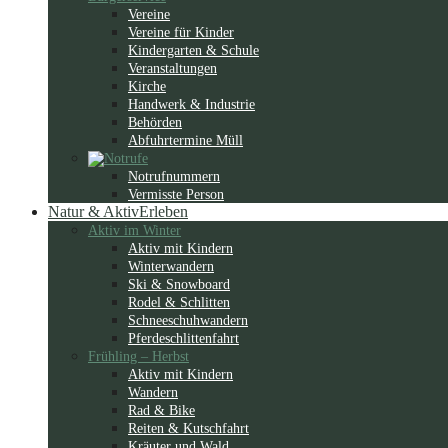
Vereine
Vereine für Kinder
Kindergarten & Schule
Veranstaltungen
Kirche
Handwerk & Industrie
Behörden
Abfuhrtermine Müll
Notrufnummern
Vermisste Person
Natur & Aktiv
Erleben
Aktiv im Winter
Aktiv mit Kindern
Winterwandern
Ski & Snowboard
Rodel & Schlitten
Schneeschuhwandern
Pferdeschlittenfahrt
Frühling – Herbst
Aktiv mit Kindern
Wandern
Rad & Bike
Reiten & Kutschfahrt
Kräuter und Wald