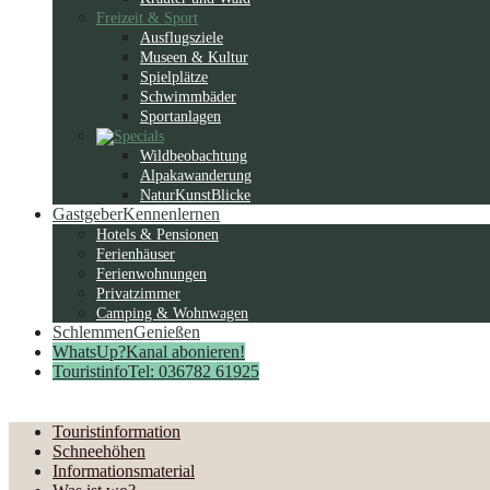
Freizeit & Sport
Ausflugsziele
Museen & Kultur
Spielplätze
Schwimmbäder
Sportanlagen
Wildbeobachtung
Alpakawanderung
NaturKunstBlicke
Gastgeber
Kennenlernen
Hotels & Pensionen
Ferienhäuser
Ferienwohnungen
Privatzimmer
Camping & Wohnwagen
Schlemmen
Genießen
WhatsUp?
Kanal abonieren!
Touristinfo
Tel: 036782 61925
Touristinformation
Schneehöhen
Informationsmaterial