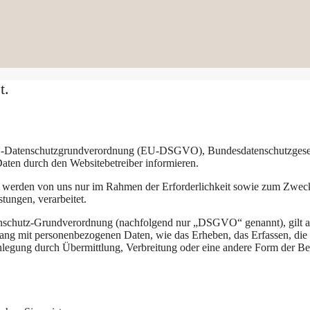
t.
ß EU-Datenschutzgrundverordnung (EU-DSGVO), Bundesdatenschutzges
en durch den Websitebetreiber informieren.
werden von uns nur im Rahmen der Erforderlichkeit sowie zum Zwecke 
stungen, verarbeitet.
nschutz-Grundverordnung (nachfolgend nur „DSGVO“ genannt), gilt als 
ng mit personenbezogenen Daten, wie das Erheben, das Erfassen, die 
legung durch Übermittlung, Verbreitung oder eine andere Form der Ber