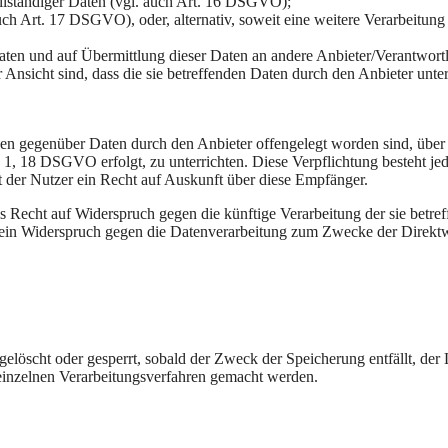
ollständiger Daten (vgl. auch Art. 16 DSGVO);
uch Art. 17 DSGVO), oder, alternativ, soweit eine weitere Verarbeitu
n Daten und auf Übermittlung dieser Daten an andere Anbieter/Verantwor
 Ansicht sind, dass die sie betreffenden Daten durch den Anbieter unt
denen gegenüber Daten durch den Anbieter offengelegt worden sind, üb
 1, 18 DSGVO erfolgt, zu unterrichten. Diese Verpflichtung besteht je
 der Nutzer ein Recht auf Auskunft über diese Empfänger.
Recht auf Widerspruch gegen die künftige Verarbeitung der sie betre
t ein Widerspruch gegen die Datenverarbeitung zum Zwecke der Direktw
n gelöscht oder gesperrt, sobald der Zweck der Speicherung entfällt, d
inzelnen Verarbeitungsverfahren gemacht werden.