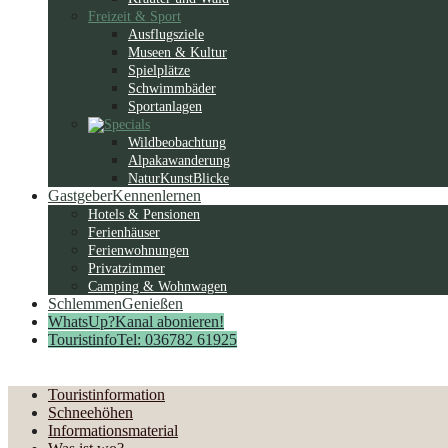
Freizeit & Sport
Ausflugsziele
Museen & Kultur
Spielplätze
Schwimmbäder
Sportanlagen
Wildbeobachtung
Alpakawanderung
NaturKunstBlicke
Gastgeber
Kennenlernen
Hotels & Pensionen
Ferienhäuser
Ferienwohnungen
Privatzimmer
Camping & Wohnwagen
Schlemmen
Genießen
WhatsUp?
Kanal abonieren!
Touristinfo
Tel: 036782 61925
Touristinformation
Schneehöhen
Informationsmaterial