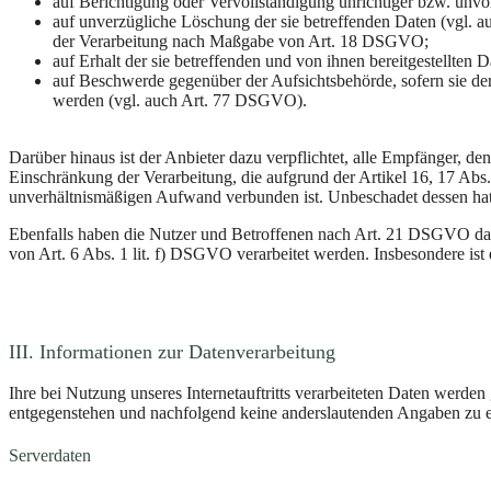
auf Berichtigung oder Vervollständigung unrichtiger bzw. unv
auf unverzügliche Löschung der sie betreffenden Daten (vgl. a
der Verarbeitung nach Maßgabe von Art. 18 DSGVO;
auf Erhalt der sie betreffenden und von ihnen bereitgestellte
auf Beschwerde gegenüber der Aufsichtsbehörde, sofern sie der
werden (vgl. auch Art. 77 DSGVO).
Darüber hinaus ist der Anbieter dazu verpflichtet, alle Empfänger, 
Einschränkung der Verarbeitung, die aufgrund der Artikel 16, 17 Abs.
unverhältnismäßigen Aufwand verbunden ist. Unbeschadet dessen hat
Ebenfalls haben die Nutzer und Betroffenen nach Art. 21 DSGVO das 
von Art. 6 Abs. 1 lit. f) DSGVO verarbeitet werden. Insbesondere is
III. Informationen zur Datenverarbeitung
Ihre bei Nutzung unseres Internetauftritts verarbeiteten Daten werde
entgegenstehen und nachfolgend keine anderslautenden Angaben zu e
Serverdaten