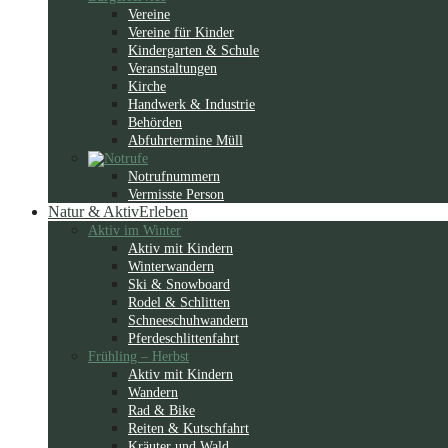
Vereine
Vereine für Kinder
Kindergarten & Schule
Veranstaltungen
Kirche
Handwerk & Industrie
Behörden
Abfuhrtermine Müll
Notrufnummern
Vermisste Person
Natur & Aktiv
Erleben
Aktiv im Winter
Aktiv mit Kindern
Winterwandern
Ski & Snowboard
Rodel & Schlitten
Schneeschuhwandern
Pferdeschlittenfahrt
Frühling – Herbst
Aktiv mit Kindern
Wandern
Rad & Bike
Reiten & Kutschfahrt
Kräuter und Wald