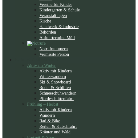
Vereine für Kinder
Kindergarten & Schule
Veranstaltungen
Kirche
Handwerk & Industrie
Behörden
Abfuhrtermine Müll
Notrufnummern
Vermisste Person
Natur & Aktiv
Erleben
Aktiv im Winter
Aktiv mit Kindern
Winterwandern
Ski & Snowboard
Rodel & Schlitten
Schneeschuhwandern
Pferdeschlittenfahrt
Frühling – Herbst
Aktiv mit Kindern
Wandern
Rad & Bike
Reiten & Kutschfahrt
Kräuter und Wald
Freizeit & Sport