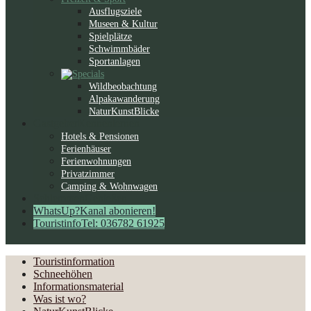
Ausflugsziele
Museen & Kultur
Spielplätze
Schwimmbäder
Sportanlagen
Wildbeobachtung
Alpakawanderung
NaturKunstBlicke
Gastgeber
Kennenlernen
Hotels & Pensionen
Ferienhäuser
Ferienwohnungen
Privatzimmer
Camping & Wohnwagen
Schlemmen
Genießen
WhatsUp?
Kanal abonieren!
Touristinfo
Tel: 036782 61925
Touristinformation
Schneehöhen
Informationsmaterial
Was ist wo?