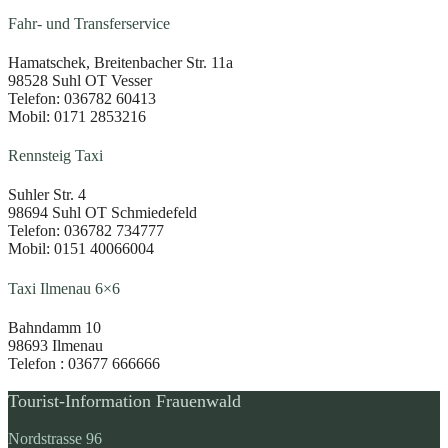
Fahr- und Transferservice
Hamatschek, Breitenbacher Str. 11a
98528 Suhl OT Vesser
Telefon: 036782 60413
Mobil: 0171 2853216
Rennsteig Taxi
Suhler Str. 4
98694 Suhl OT Schmiedefeld
Telefon: 036782 734777
Mobil: 0151 40066004
Taxi Ilmenau 6×6
Bahndamm 10
98693 Ilmenau
Telefon : 03677 666666
Tourist-Information Frauenwald
Nordstrasse 96