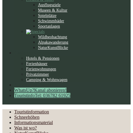
Ausflugsziele
Museen & Kultur
Spielplätze
Schwimmbäder
Sportanlagen
Wildbeobachtung
Alpakawanderung
NaturKunstBlicke
Gastgeber
Kennenlernen
Hotels & Pensionen
Ferienhäuser
Ferienwohnungen
Privatzimmer
Camping & Wohnwagen
Schlemmen
Genießen
WhatsUp?
Kanal abonieren!
Touristinfo
Tel: 036782 61925
Touristinformation
Schneehöhen
Informationsmaterial
Was ist wo?