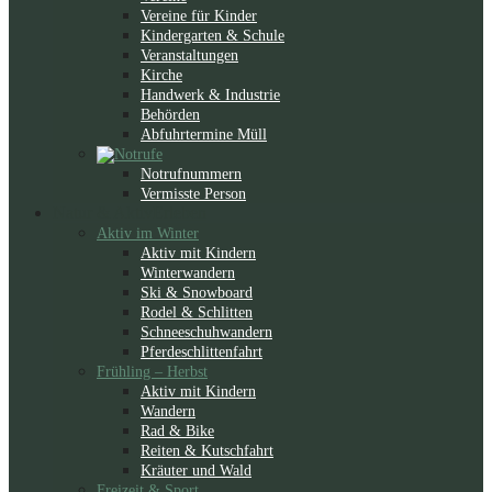
Vereine für Kinder
Kindergarten & Schule
Veranstaltungen
Kirche
Handwerk & Industrie
Behörden
Abfuhrtermine Müll
Notrufnummern
Vermisste Person
Natur & Aktiv
Erleben
Aktiv im Winter
Aktiv mit Kindern
Winterwandern
Ski & Snowboard
Rodel & Schlitten
Schneeschuhwandern
Pferdeschlittenfahrt
Frühling – Herbst
Aktiv mit Kindern
Wandern
Rad & Bike
Reiten & Kutschfahrt
Kräuter und Wald
Freizeit & Sport