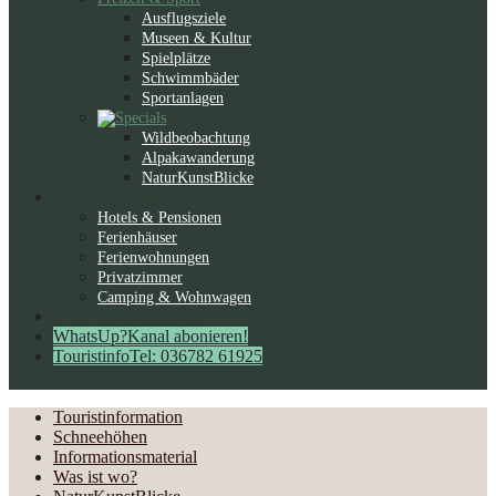
Ausflugsziele
Museen & Kultur
Spielplätze
Schwimmbäder
Sportanlagen
Wildbeobachtung
Alpakawanderung
NaturKunstBlicke
Gastgeber
Kennenlernen
Hotels & Pensionen
Ferienhäuser
Ferienwohnungen
Privatzimmer
Camping & Wohnwagen
Schlemmen
Genießen
WhatsUp?
Kanal abonieren!
Touristinfo
Tel: 036782 61925
Touristinformation
Schneehöhen
Informationsmaterial
Was ist wo?