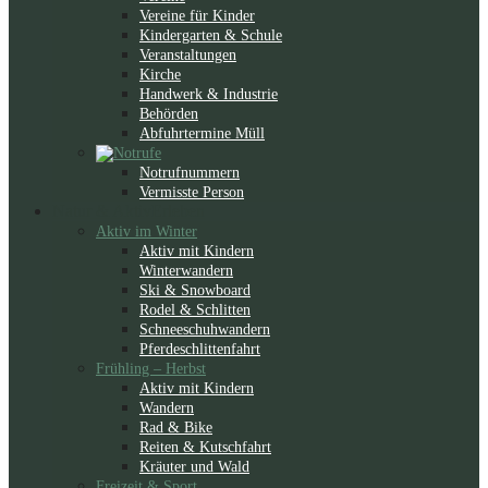
Vereine für Kinder
Kindergarten & Schule
Veranstaltungen
Kirche
Handwerk & Industrie
Behörden
Abfuhrtermine Müll
Notrufnummern
Vermisste Person
Natur & Aktiv
Erleben
Aktiv im Winter
Aktiv mit Kindern
Winterwandern
Ski & Snowboard
Rodel & Schlitten
Schneeschuhwandern
Pferdeschlittenfahrt
Frühling – Herbst
Aktiv mit Kindern
Wandern
Rad & Bike
Reiten & Kutschfahrt
Kräuter und Wald
Freizeit & Sport