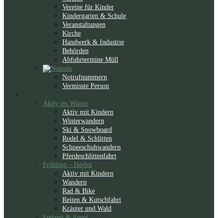
Vereine für Kinder
Kindergarten & Schule
Veranstaltungen
Kirche
Handwerk & Industrie
Behörden
Abfuhrtermine Müll
Notrufnummern
Vermisste Person
Natur & Aktiv
Erleben
Aktiv im Winter
Aktiv mit Kindern
Winterwandern
Ski & Snowboard
Rodel & Schlitten
Schneeschuhwandern
Pferdeschlittenfahrt
Frühling – Herbst
Aktiv mit Kindern
Wandern
Rad & Bike
Reiten & Kutschfahrt
Kräuter und Wald
Freizeit & Sport