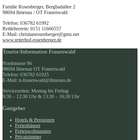
Familie Rosenberger, Bergbadallee 2
98694 Ilmenau / OT Frauenwald
Telefon: 036782 61992
Reitlehrerein: 0151 11666557
E-Mail: christianrosenberger@gmx.net
www.reiterhof-rosenberger.de
Tourist-Information Frauenwald
Nordstrasse 96
98694 Ilmenau OT Frauenwald
Telefon: 036782 61925
E-Mail: ti-frauenwald@ilmenau.de
Servicezeiten: Montag bis Freitag
9:30 – 12:30 Uhr & 13:30 – 16:30 Uhr
Gastgeber
Hotels & Pensionen
Ferienhäuser
Ferienwohnungen
Privatzimmer