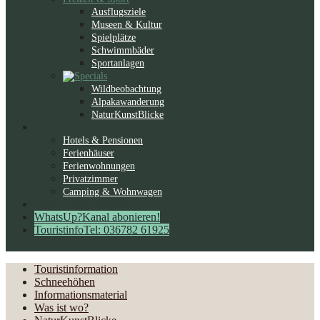
Ausflugsziele
Museen & Kultur
Spielplätze
Schwimmbäder
Sportanlagen
Wildbeobachtung
Alpakawanderung
NaturKunstBlicke
Gastgeber
Kennenlernen
Hotels & Pensionen
Ferienhäuser
Ferienwohnungen
Privatzimmer
Camping & Wohnwagen
Schlemmen
Genießen
WhatsUp?
Kanal abonieren!
Touristinfo
Tel: 036782 61925
Touristinformation
Schneehöhen
Informationsmaterial
Was ist wo?